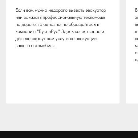
Если вам нужно недорого вызвать эвакуатор
В
или заказать профессиональную техпомощь
з
на дороге, то однозначно обращайтесь в
л
компанию "БуксиРус" Здесь качественно и
в
дёшево окажут вам услуги по эвакуации
п
вашего автомобиля.
м
о
ц