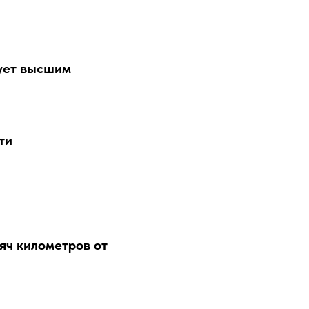
вует высшим
ти
сяч километров от