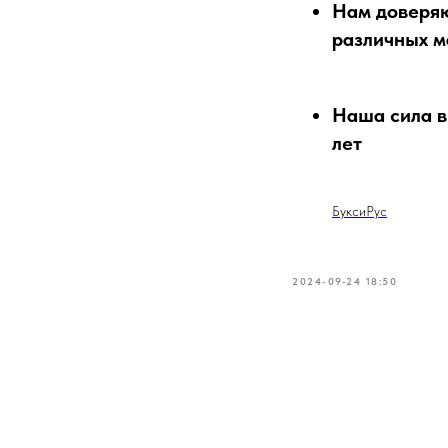
Нам доверяю
различных м
Наша сила в
лет
БуксиРус
2024-09-24 18:50