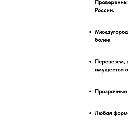
Проверенные
России.
Междугородн
более
Перевезем, 
имущества о
Прозрачные
Любая форма