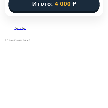
Итого:
4 000
₽
БуксиРус
2026-03-08 10:42