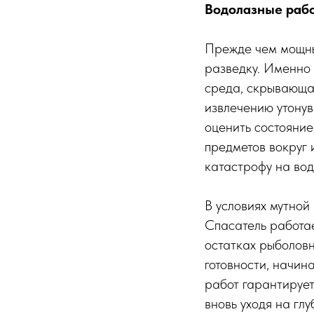
Водолазные рабо
Прежде чем мощные
разведку. Именно 
среда, скрывающа
извлечению утонув
оценить состояние
предметов вокруг 
катастрофу на во
В условиях мутной
Спасатель работае
остатках рыболовны
готовности, начин
работ гарантирует
вновь уходя на глу