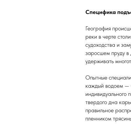
Специфика подъе
География происше
реки в черте стол
судоходства и зам
заросшем пруду в 
удерживать многот
Опытные специалис
каждый водоем — б
индивидуального п
твердого дна карь
правильное распре
пленником трясин