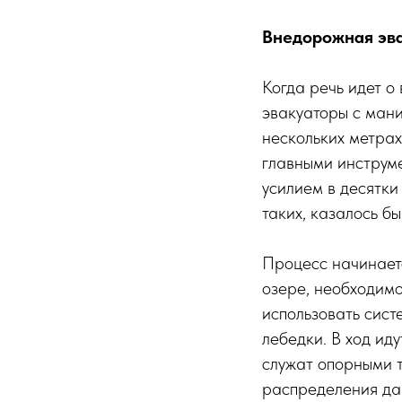
Внедорожная эва
Когда речь идет о
эвакуаторы с мани
нескольких метрах
главными инструме
усилием в десятки
таких, казалось бы
Процесс начинаетс
озере, необходимо
использовать сист
лебедки. В ход ид
служат опорными т
распределения дав