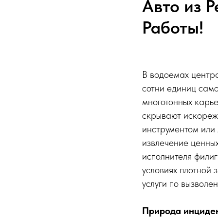
Авто из 
Работы!
В водоемах центр
сотни единиц само
многотонных карье
скрывают искореж
инструментом или 
извлечение ценных
исполнителя филиг
условиях плотной 
услуги по вызволе
Природа инциден