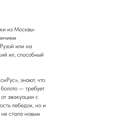
ики из Москвы-
личием
 Рузой или на
ий ил, способный
иРус», знают, что
 болото — требует
 от эвакуации с
ость лебедок, но и
 не стала новым