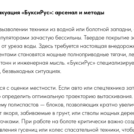
куация «БуксиРус»: арсенал и методы
 вызволении техники из водной или болотной западни,
пуляторами зачастую бессильны. Твердое покрытие з
 от уреза воды. Здесь требуется настоящая внедорож
нтами становятся мощные полноприводные тягачи, ле
 тонн и инженерная мысль. «БуксиРус» специализиру
, безвыходных ситуациях.
я с оценки местности. Если авто или спецтехника зат
 определить оптимальную траекторию вытаскивания.
ему полиспастов — блоков, позволяющих кратно увели
ут якоря, забиваемые в грунт, или стволы мощных дере
очками. При работе на болоте критически важно соз
ления гусениц или колес спасательной техники, чтоб