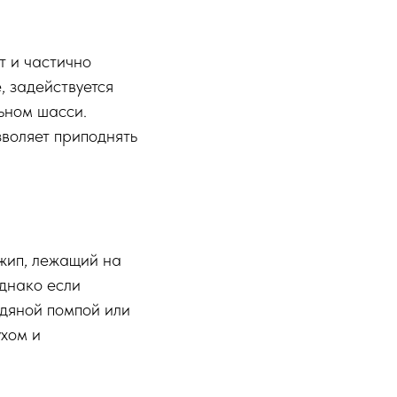
т и частично
, задействуется
ьном шасси.
зволяет приподнять
джип, лежащий на
Однако если
одяной помпой или
ухом и