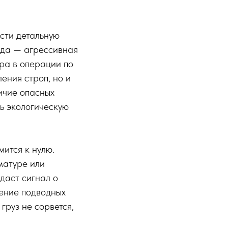
сти детальную
ода — агрессивная
ра в операции по
ения строп, но и
личие опасных
ть экологическую
мится к нулю.
рматуре или
одаст сигнал о
дение подводных
груз не сорвется,