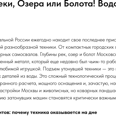
Реки, Озера или Болота! Во
альной России ежегодно находит свое последнее при
й разнообразной техники. От компактных городских 
рных самосвалов. Глубины рек, озер и болот Московс
енный металл, который еще недавно был чьим-то раб
любимой игрушкой. Подъем утонувшей техники — это 
 деталей из воды. Это сложный технологический проц
ранного расчета, мощного оснащения и, зачастую, на
застройки Москвы и живописных, но коварных ландша
нию затонувших машин становятся критически важным
тов: почему техника оказывается на дне