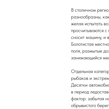
В столичном регио
разнообразны, как
желая испытать во
просчитываются с 
сносит машину, и 
Болотистая местно
поля, размытые до
занимающийся мел
Отдельная катего
рыбаков и экстрем
Десятки автомобил
в период ледостав
фактор: забытая н
обрывистого берег