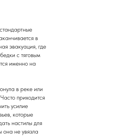
 стандартные
аканчивается в
ная эвакуация, где
бедки с тяговым
ется именно на
онула в реке или
 Часто приходится
чить усилие
вьев, которые
дать настилы для
ы она не увязла