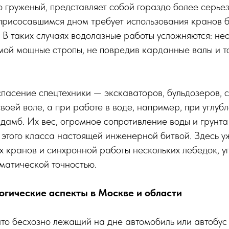
о груженый, представляет собой гораздо более серьез
 присосавшимся дном требует использования кранов 
 В таких случаях водолазные работы усложняются: не
амой мощные стропы, не повредив карданные валы и 
пасение спецтехники — экскаваторов, бульдозеров, 
своей воле, а при работе в воде, например, при углуб
 дамб. Их вес, огромное сопротивление воды и грунт
 этого класса настоящей инженерной битвой. Здесь у
х кранов и синхронной работы нескольких лебедок, 
матической точностью.
огические аспекты в Москве и области
что бесхозно лежащий на дне автомобиль или автобус 