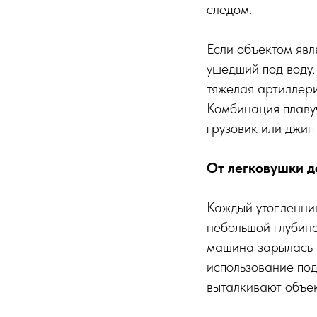
следом.
Если объектом явл
ушедший под воду,
тяжелая артиллер
Комбинация плавуч
грузовик или джип 
От легковушки д
Каждый утопленник
небольшой глубине
машина зарылась в
использование под
выталкивают объек