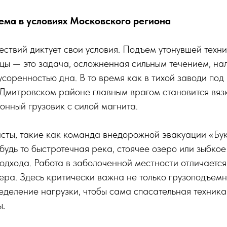
ма в условиях Московского региона
ствий диктует свои условия. Подъем утонувшей техн
ицы — это задача, осложненная сильным течением, на
усоренностью дна. В то время как в тихой заводи под
Дмитровском районе главным врагом становится вязк
онный грузовик с силой магнита.
ты, такие как команда внедорожной эвакуации «Букс
удь то быстротечная река, стоячее озеро или зыбкое
одхода. Работа в заболоченной местности отличается
ера. Здесь критически важна не только грузоподъемн
деление нагрузки, чтобы сама спасательная техника
ы.