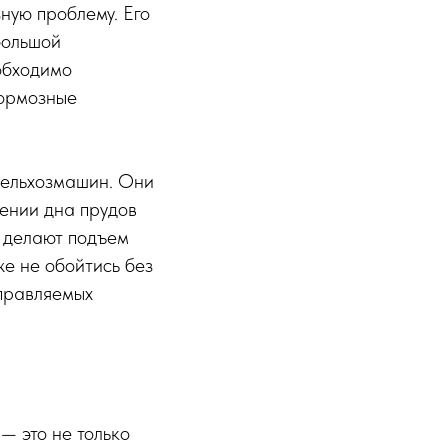
ную проблему. Его
большой
обходимо
тормозные
сельхозмашин. Они
лении дна прудов
а делают подъем
же не обойтись без
управляемых
— это не только