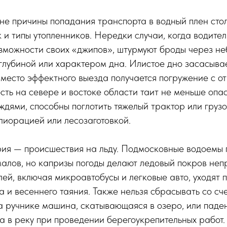
не причины попадания транспорта в водный плен сто
 и типы утопленников. Нередки случаи, когда водите
зможности своих «джипов», штурмуют броды через не
глубиной или характером дна. Илистое дно засасывае
вместо эффектного выезда получается погружение с о
сть на севере и востоке области таит не меньше опа
ждями, способны поглотить тяжелый трактор или грузо
иорацией или лесозаготовкой.
рия — происшествия на льду. Подмосковные водоемы
алов, но капризы погоды делают ледовый покров не
ей, включая микроавтобусы и легковые авто, уходят 
а и весеннего таяния. Также нельзя сбрасывать со сч
а ручнике машина, скатывающаяся в озеро, или паде
а в реку при проведении берегоукрепительных работ.