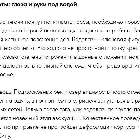
ты: глаза и руки под водой
 тягачи начнут натягивать тросы, необходимо прове
здесь на первый план выходят водолазные работы. В
я истинное положение дел. Водолаз — ключевая фигу
шего объекта. Его задача не просто найти точку крепл
 кузова, степень погружения в донные отложения, на
и целостность топливной системы, чтобы предотврати
доеме.
 воды Подмосковных рек и озер видимость часто стре
т на ощупь, в полной темноте, рискуя запутаться в а
х сетей. Только после того, как водолазная группа п
ается наземный этап эвакуации. Качественное прове
, что при рывке не произойдет деформации корпуса и 
бину.