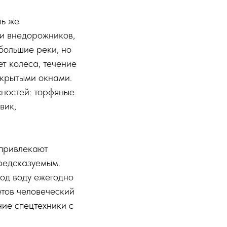
ль же
ли внедорожников,
большие реки, но
т колеса, течение
ткрытыми окнами.
сностей: торфяные
вик,
 привлекают
предсказуемым.
под воду ежегодно
етов человеческий
ние спецтехники с