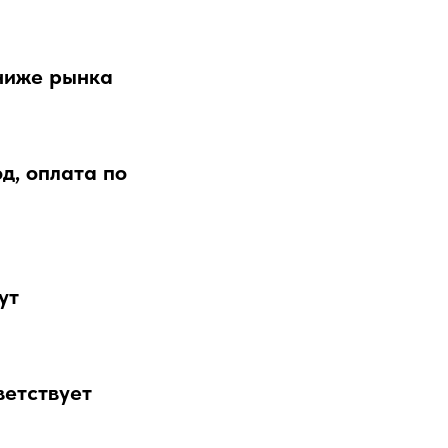
ниже рынка
д, оплата по
ут
ветствует