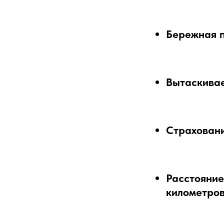
Бережная п
Вытаскивае
Страховани
Расстояние
километров