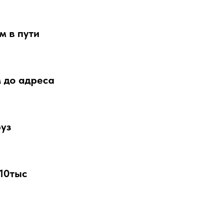
м в пути
 до адреса
руз
 10тыс