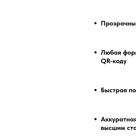
Прозрачны
Любая форм
QR-коду
Быстрая по
Аккуратная
высшим ст