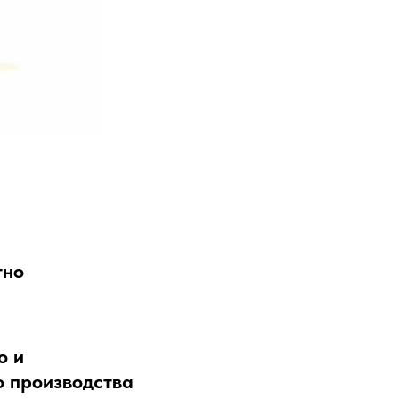
тно
о и
о производства