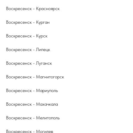
Воскресенск - Красноярск
Воскресенск - Курган
Воскресенск - Курск
Воскресенск - Липецк
Воскресенск - Луганск
Воскресенск - Магнитогорск
Воскресенск - Мариуполь
Воскресенск - Махачкала
Воскресенск - Мелитополь
Воскресенск - Могилев