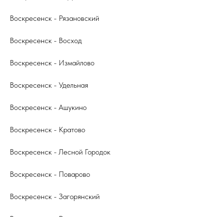
Воскресенск - Рязановский
Воскресенск - Восход
Воскресенск - Измайлово
Воскресенск - Удельная
Воскресенск - Ашукино
Воскресенск - Кратово
Воскресенск - Лесной Городок
Воскресенск - Поварово
Воскресенск - Загорянский