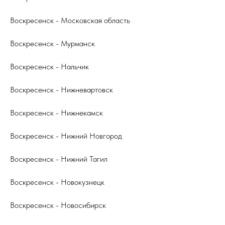
Воскресенск - Московская область
Воскресенск - Мурманск
Воскресенск - Нальчик
Воскресенск - Нижневартовск
Воскресенск - Нижнекамск
Воскресенск - Нижний Новгород
Воскресенск - Нижний Тагил
Воскресенск - Новокузнецк
Воскресенск - Новосибирск