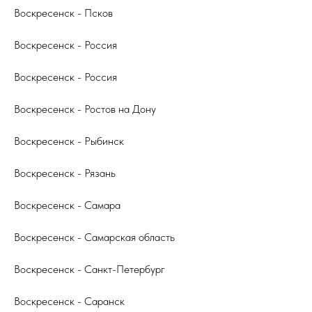
Воскресенск - Псков
Воскресенск - Россия
Воскресенск - Россия
Воскресенск - Ростов на Дону
Воскресенск - Рыбинск
Воскресенск - Рязань
Воскресенск - Самара
Воскресенск - Самарская область
Воскресенск - Санкт-Петербург
Воскресенск - Саранск