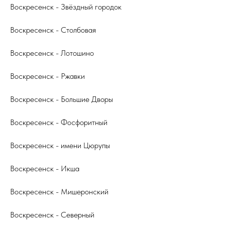
Воскресенск - Звёздный городок
Воскресенск - Столбовая
Воскресенск - Лотошино
Воскресенск - Ржавки
Воскресенск - Большие Дворы
Воскресенск - Фосфоритный
Воскресенск - имени Цюрупы
Воскресенск - Икша
Воскресенск - Мишеронский
Воскресенск - Северный