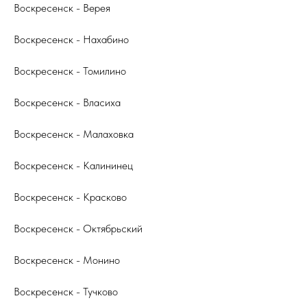
Воскресенск - Верея
Воскресенск - Нахабино
Воскресенск - Томилино
Воскресенск - Власиха
Воскресенск - Малаховка
Воскресенск - Калининец
Воскресенск - Красково
Воскресенск - Октябрьский
Воскресенск - Монино
Воскресенск - Тучково