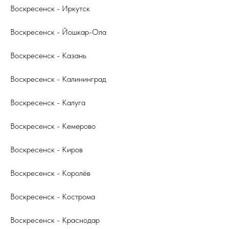
Воскресенск - Иркутск
Воскресенск - Йошкар-Ола
Воскресенск - Казань
Воскресенск - Калининград
Воскресенск - Калуга
Воскресенск - Кемерово
Воскресенск - Киров
Воскресенск - Королёв
Воскресенск - Кострома
Воскресенск - Краснодар