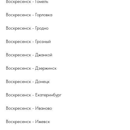
Воскресенск - Гомель
Воскресенск - Горловка
Воскресенск - Гродно
Воскресенск - Грозный
Воскресенск - Джанкой
Воскресенск - Дзержинск
Воскресенск - Донецк
Воскресенск - Екатеринбург
Воскресенск - Иваново
Воскресенск - Ижевск