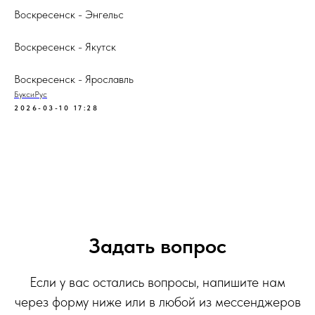
Воскресенск - Энгельс
Воскресенск - Якутск
Воскресенск - Ярославль
БуксиРус
2026-03-10 17:28
Задать вопрос
Если у вас остались вопросы, напишите нам
через форму ниже или в любой из мессенджеров