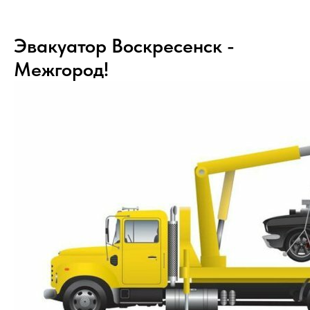
Эвакуатор Воскресенск -
Межгород!