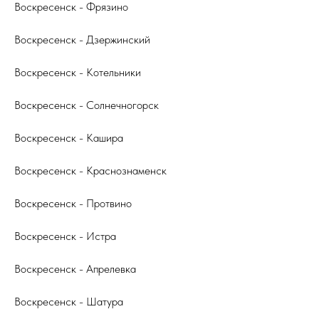
Воскресенск - Фрязино
Воскресенск - Дзержинский
Воскресенск - Котельники
Воскресенск - Солнечногорск
Воскресенск - Кашира
Воскресенск - Краснознаменск
Воскресенск - Протвино
Воскресенск - Истра
Воскресенск - Апрелевка
Воскресенск - Шатура