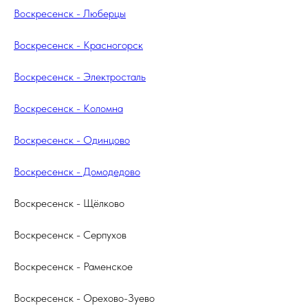
Воскресенск - Люберцы
Воскресенск - Красногорск
Воскресенск - Электросталь
Воскресенск - Коломна
Воскресенск - Одинцово
Воскресенск - Домодедово
Воскресенск - Щёлково
Воскресенск - Серпухов
Воскресенск - Раменское
Воскресенск - Орехово-Зуево