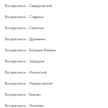
Воскресенск - Свердловский
Воскресенск - Софрино
Воскресенск - Селятино
Воскресенск - Дрожжино
Воскресенск - Большие Вязёмы
Воскресенск - Запрудня
Воскресенск - Ильинский
Воскресенск - Некрасовский
Воскресенск - Быково
Воскресенск - Михнево