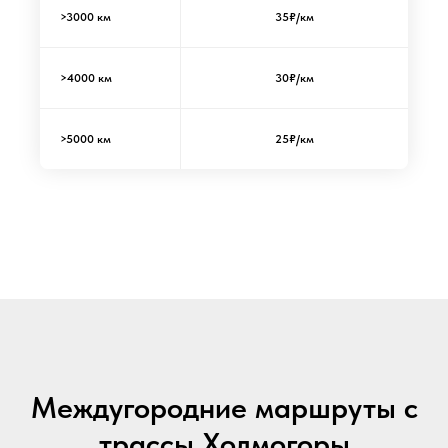
>3000 км
35₽/км
>4000 км
30₽/км
>5000 км
25₽/км
Междугородние маршруты с
трассы Холмогоры