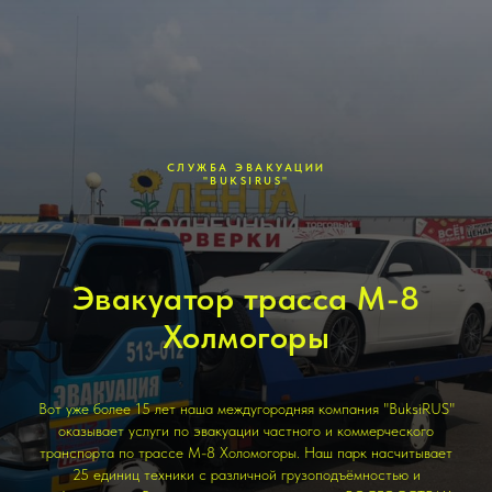
СЛУЖБА ЭВАКУАЦИИ
"BUKSIRUS"
Эвакуатор трасса М-8
Холмогоры
Вот уже более 15 лет наша междугородняя компания "BuksiRUS"
оказывает услуги по эвакуации частного и коммерческого
транспорта по трассе М-8 Холомогоры. Наш парк насчитывает
25 единиц техники с различной грузоподъёмностью и