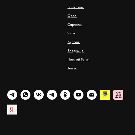
Волжский
Орел
Саранск
Чита
Курган
Владимир
Нижний Тагил
Тверь